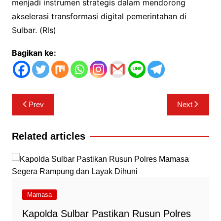
menjadi instrumen strategis dalam mendorong
akselerasi transformasi digital pemerintahan di
Sulbar. (Rls)
Bagikan ke:
Navigasi
Prev
Next
pos
Related articles
Mamasa
Kapolda Sulbar Pastikan Rusun Polres