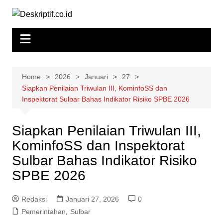
Skip
to
content
Home
2026
Januari
27
Siapkan Penilaian Triwulan III, KominfoSS dan
Inspektorat Sulbar Bahas Indikator Risiko SPBE 2026
Siapkan Penilaian Triwulan III,
KominfoSS dan Inspektorat
Sulbar Bahas Indikator Risiko
SPBE 2026
Redaksi
Januari 27, 2026
0
Pemerintahan
,
Sulbar