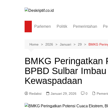
Skip
to
content
Parlemen
Politik
Pemerintahan
Pe
Home
2026
Januari
29
BMKG Pering
BMKG Peringatkan P
BPBD Sulbar Imbau
Kewaspadaan
Redaksi
Januari 29, 2026
0
Pemeri