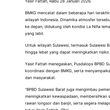
Yasir Fattah, Rabu 28 Januari 2026.
BMKG mencatat dalam beberapa hari terakhir t
wilayah Indonesia. Dinamika atmosfer terseb
ke depan, didukung oleh kondisi La Niña lem
yang labil.
Untuk wilayah Sulawesi, termasuk Sulawesi 
hingga lebat yang dapat meningkatkan risiko 
Yasir Fattah menegaskan, Pusdalops BPBD Sul
koordinasi dengan BMKG, serta menyampaika
dan masyarakat.
“BPBD Sulawesi Barat juga mengimbau pemeri
meningkatkan kewaspadaan, membersihkan salu
rawan longsor dan banjir, serta segera mela
tutup Yasir Fattah. (Rls)