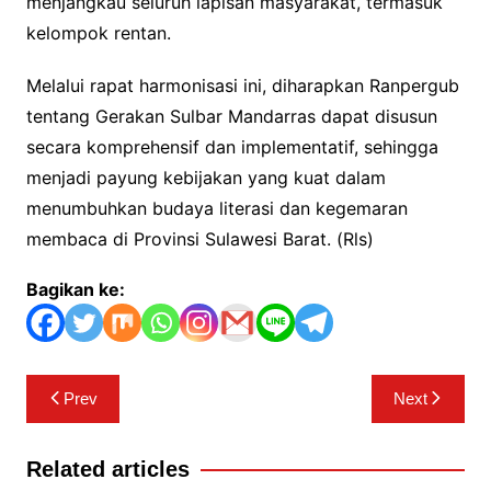
menjangkau seluruh lapisan masyarakat, termasuk
kelompok rentan.
Melalui rapat harmonisasi ini, diharapkan Ranpergub
tentang Gerakan Sulbar Mandarras dapat disusun
secara komprehensif dan implementatif, sehingga
menjadi payung kebijakan yang kuat dalam
menumbuhkan budaya literasi dan kegemaran
membaca di Provinsi Sulawesi Barat. (Rls)
Bagikan ke:
Navigasi
Prev
Next
pos
Related articles