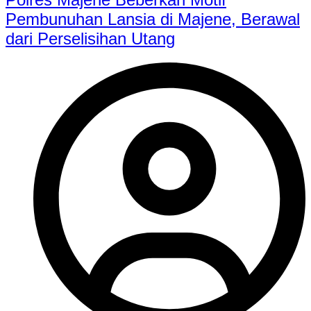
Pembunuhan Lansia di Majene, Berawal
dari Perselisihan Utang