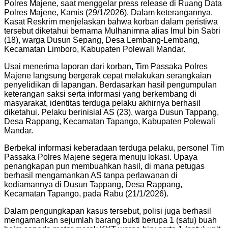
Polres Majene, saat menggelar press release di Ruang Data
Polres Majene, Kamis (29/1/2026). Dalam keterangannya,
Kasat Reskrim menjelaskan bahwa korban dalam peristiwa
tersebut diketahui bernama Mulhanimna alias Imul bin Sabri
(18), warga Dusun Sepang, Desa Lembang-Lembang,
Kecamatan Limboro, Kabupaten Polewali Mandar.
Usai menerima laporan dari korban, Tim Passaka Polres
Majene langsung bergerak cepat melakukan serangkaian
penyelidikan di lapangan. Berdasarkan hasil pengumpulan
keterangan saksi serta informasi yang berkembang di
masyarakat, identitas terduga pelaku akhirnya berhasil
diketahui. Pelaku berinisial AS (23), warga Dusun Tappang,
Desa Rappang, Kecamatan Tapango, Kabupaten Polewali
Mandar.
Berbekal informasi keberadaan terduga pelaku, personel Tim
Passaka Polres Majene segera menuju lokasi. Upaya
penangkapan pun membuahkan hasil, di mana petugas
berhasil mengamankan AS tanpa perlawanan di
kediamannya di Dusun Tappang, Desa Rappang,
Kecamatan Tapango, pada Rabu (21/1/2026).
Dalam pengungkapan kasus tersebut, polisi juga berhasil
mengamankan sejumlah barang bukti berupa 1 (satu) buah