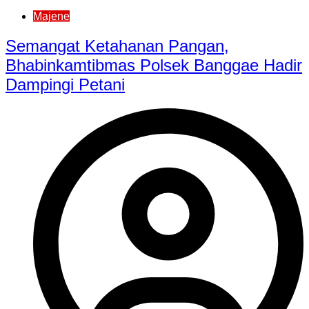
Majene
Semangat Ketahanan Pangan,
Bhabinkamtibmas Polsek Banggae Hadir
Dampingi Petani