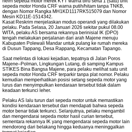
helm sepeda motor merek KYT warna biru serta 1 (satu) unit
sepeda motor Honda CRF warna putih/hitam tanpa TNKB,
dengan Nomor Rangka MH1KD1117RK515079 dan Nomor
Mesin KD11E-1514342.
Kasat Reskrim menjelaskan modus operandi yang dilakukan
pelaku. Pada Selasa, 20 Januari 2026 sekitar pukul 08.00
WITA, pelaku AS bersama rekannya berinisial IK (DPO)
tengah melakukan perjalanan dari arah Majene menuju
Kabupaten Polewali Mandar untuk pulang ke rumah mereka
di Dusun Tappang, Desa Rappang, Kecamatan Tapango.
Saat melintas di lokasi kejadian, tepatnya di Jalan Poros
Majene–Polman, Lingkungan Lutang, di samping Kampus
STIKES Bina Bangsa Majene, para pelaku melihat satu unit
sepeda motor Honda CRF terparkir tanpa plat nomor. Pelaku
kemudian memperhatikan posisi setang sepeda motor yang
lurus dan menyimpulkan kendaraan tersebut tidak dalam
keadaan terkunci leher.
Pelaku AS lalu turun dari sepeda motor untuk memastikan
kondisi kendaraan tersebut dan mendapati bahwa sepeda
motor benar tidak terkunci. Selanjutnya, pelaku mengambil
dan mengendarai sepeda motor hasil curian tersebut,
sementara rekannya IK yang mengendarai sepeda motor lain
mendorong dari belakang hingga keduanya meninggalkan