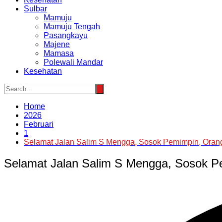
Sulbar
Mamuju
Mamuju Tengah
Pasangkayu
Majene
Mamasa
Polewali Mandar
Kesehatan
Home
2026
Februari
1
Selamat Jalan Salim S Mengga, Sosok Pemimpin, Oran
Selamat Jalan Salim S Mengga, Sosok P