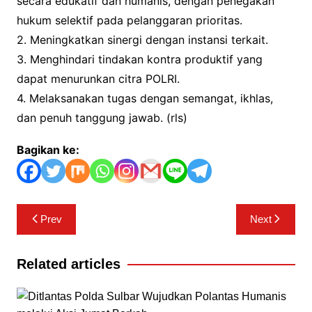
secara edukatif dan humanis, dengan penegakan
hukum selektif pada pelanggaran prioritas.
2. Meningkatkan sinergi dengan instansi terkait.
3. Menghindari tindakan kontra produktif yang
dapat menurunkan citra POLRI.
4. Melaksanakan tugas dengan semangat, ikhlas,
dan penuh tanggung jawab. (rls)
Bagikan ke:
Navigasi
Prev
Next
pos
Related articles