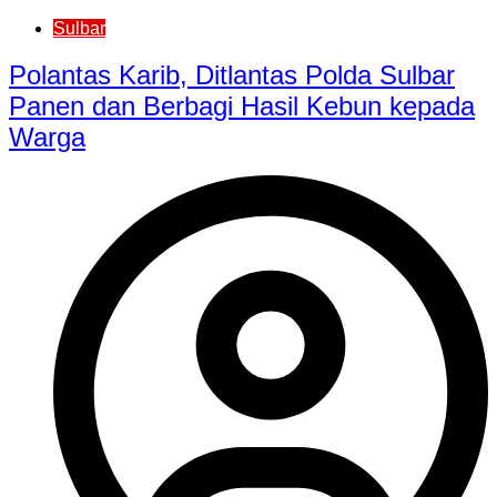
Sulbar
Polantas Karib, Ditlantas Polda Sulbar
Panen dan Berbagi Hasil Kebun kepada
Warga