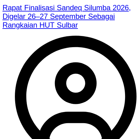
Rapat Finalisasi Sandeq Silumba 2026,
Digelar 26–27 September Sebagai
Rangkaian HUT Sulbar