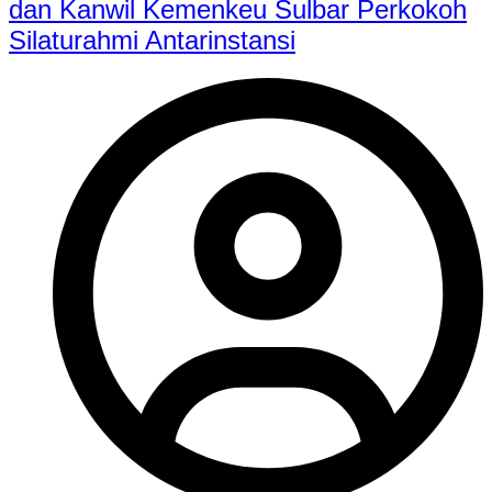
dan Kanwil Kemenkeu Sulbar Perkokoh
Silaturahmi Antarinstansi