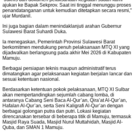
ajukan ke Bapak Sekprov. Saat ini tinggal menunggu proses
penandatanganan untuk kemudian ditetapkan secara resmi,”
ujar Murdanil.
Ini juga bagian dalam menindaklanjuti arahan Gubernur
Sulawesi Barat Suhardi Duka.
Ia menegaskan, Pemerintah Provinsi Sulawesi Barat
berkomitmen mendukung penuh pelaksanaan MTQ XI yang
dijadwalkan berlangsung pada akhir Mei 2026 di Kabupaten
Mamuju.
Berbagai persiapan teknis maupun administratif terus
dimatangkan agar pelaksanaan kegiatan berjalan lancar dan
sesuai ketentuan nasional.
Berdasarkan ketentuan pokok pelaksanaan, MTQ XI Sulbar
akan mempertandingkan sejumlah cabang lomba, di
antaranya Cabang Seni Baca Al-Qur’an, Qira’at Al-Qur’an,
Hafalan Al-Qur’an, serta Seni Kaligrafi Al-Qur’an dengan
berbagai golongan putra dan putri. Lokasi kegiatan
direncanakan tersebar di beberapa titik di Mamuju, termasuk
Masjid Raya Suada, Masjid Nurul Muttahidah, Masjid Al-
Quba, dan SMAN 1 Mamuju.