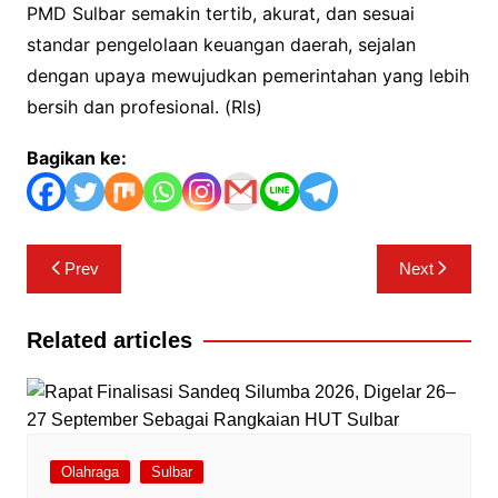
PMD Sulbar semakin tertib, akurat, dan sesuai
standar pengelolaan keuangan daerah, sejalan
dengan upaya mewujudkan pemerintahan yang lebih
bersih dan profesional. (Rls)
Bagikan ke:
Navigasi
Prev
Next
pos
Related articles
Olahraga
Sulbar