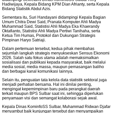
Hadiwijaya, Kepala Bidang KPM Dian Afrianty, serta Kepala
Bidang Statistik Abdul Azis.
Sementara itu, Suri Handayani didampingi Kepala Bagian
Umum Chitra Dewi Said, Pranata Komputer Ahli Madya
Muhammad Said, Statistisi Ahli Madya Eka Khaerandy
Oktafianto, Statistisi Ahli Madya Pertiwi Tanihaha, serta
Ketua Tim Humas, Protokol dan Dukungan Strategis
Pimpinan Haryo Satriaji.
Dalam pertemuan tersebut, kedua pihak membahas
sejumlah langkah strategis menyukseskan Sensus Ekonomi
2026. Salah satu fokus utama adalah memaksimalkan
sosialisasi dan publikasi kepada masyarakat, baik melalui
media sosial, media massa, maupun pemasangan baliho
dan berbagai kanal komunikasi lainnya.
Selain itu, penguatan tata kelola data statistik sektoral juga
menjadi perhatian bersama. Hal ini dinilai penting,
mengingat kepemimpinan baru pada perangkat daerah
terkait maupun BPS Sulbar saat ini, sehingga diperlukan
penyamaan visi dan semangat kolaborasi sejak awal.
Kepala Dinas KominfoSS Sulbar, Muhammad Ridwan Djafar
menyambut baik kunjungan tersebut dan menyampaikan