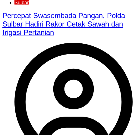
Sulbar
Percepat Swasembada Pangan, Polda
Sulbar Hadiri Rakor Cetak Sawah dan
Irigasi Pertanian