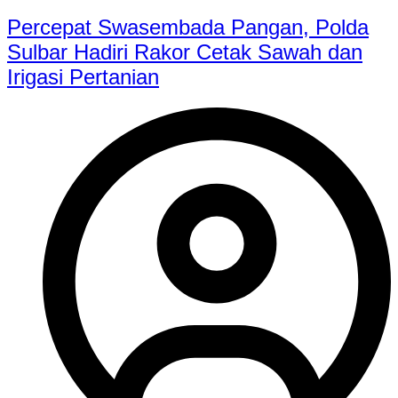
Percepat Swasembada Pangan, Polda
Sulbar Hadiri Rakor Cetak Sawah dan
Irigasi Pertanian