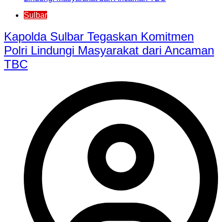
Sulbar
Kapolda Sulbar Tegaskan Komitmen
Polri Lindungi Masyarakat dari Ancaman
TBC