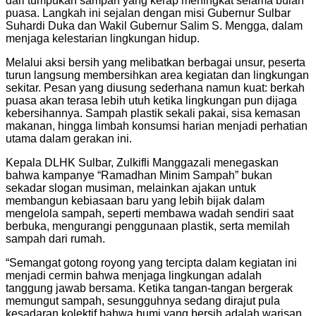
dari tumpukan sampah yang kerap meningkat selama bulan
puasa. Langkah ini sejalan dengan misi Gubernur Sulbar
Suhardi Duka dan Wakil Gubernur Salim S. Mengga, dalam
menjaga kelestarian lingkungan hidup.
Melalui aksi bersih yang melibatkan berbagai unsur, peserta
turun langsung membersihkan area kegiatan dan lingkungan
sekitar. Pesan yang diusung sederhana namun kuat: berkah
puasa akan terasa lebih utuh ketika lingkungan pun dijaga
kebersihannya. Sampah plastik sekali pakai, sisa kemasan
makanan, hingga limbah konsumsi harian menjadi perhatian
utama dalam gerakan ini.
Kepala DLHK Sulbar, Zulkifli Manggazali menegaskan
bahwa kampanye “Ramadhan Minim Sampah” bukan
sekadar slogan musiman, melainkan ajakan untuk
membangun kebiasaan baru yang lebih bijak dalam
mengelola sampah, seperti membawa wadah sendiri saat
berbuka, mengurangi penggunaan plastik, serta memilah
sampah dari rumah.
“Semangat gotong royong yang tercipta dalam kegiatan ini
menjadi cermin bahwa menjaga lingkungan adalah
tanggung jawab bersama. Ketika tangan-tangan bergerak
memungut sampah, sesungguhnya sedang dirajut pula
kesadaran kolektif bahwa bumi yang bersih adalah warisan