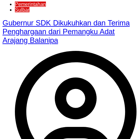
Pemerintahan
Sulbar
Gubernur SDK Dikukuhkan dan Terima
Penghargaan dari Pemangku Adat
Arajang Balanipa