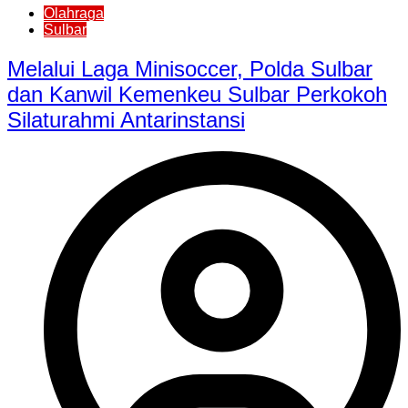
Olahraga
Sulbar
Melalui Laga Minisoccer, Polda Sulbar
dan Kanwil Kemenkeu Sulbar Perkokoh
Silaturahmi Antarinstansi