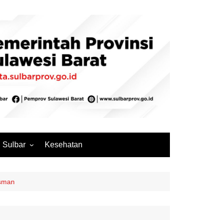
Sulbar
Kesehatan
Mamuju
Mamuju Tengah
dsman
Pasangkayu
Majene