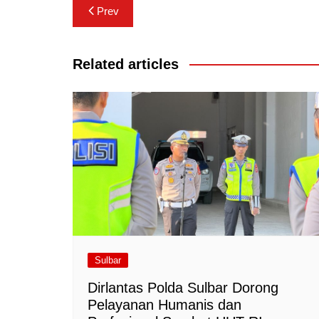
Navigasi
Prev
pos
Related articles
Sulbar
Dirlantas Polda Sulbar Dorong
Pelayanan Humanis dan