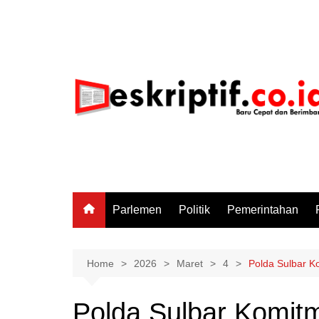
Skip
to
content
Parlemen
Politik
Pemerintahan
Home
2026
Maret
4
Polda Sulbar K
Polda Sulbar Komit