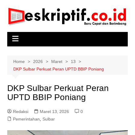
Skip
to
content
Home
2026
Maret
13
DKP Sulbar Perkuat Peran UPTD BBIP Poniang
DKP Sulbar Perkuat Peran
UPTD BBIP Poniang
Redaksi
Maret 13, 2026
0
Pemerintahan
,
Sulbar