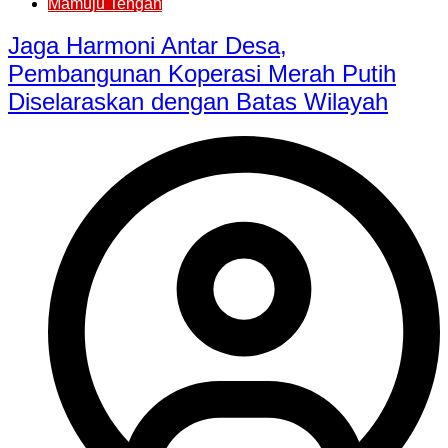
Mamuju Tengah
Jaga Harmoni Antar Desa,
Pembangunan Koperasi Merah Putih
Diselaraskan dengan Batas Wilayah