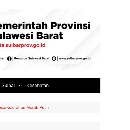
Sulbar
Kesehatan
Mamuju
Mamuju Tengah
esa/Kelurahan Merah Putih
Pasangkayu
Majene