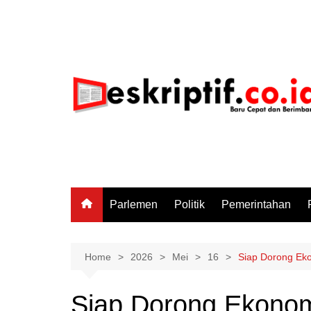
Skip
to
content
Parlemen
Politik
Pemerintahan
Home
2026
Mei
16
Siap Dorong Eko
Siap Dorong Ekonom