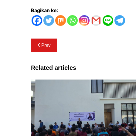
Bagikan ke:
Navigasi
Prev
pos
Related articles