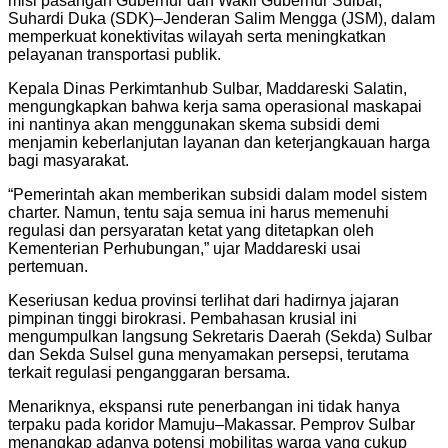
misi pasangan Gubernur dan Wakil Gubernur Sulbar,
Suhardi Duka (SDK)–Jenderan Salim Mengga (JSM), dalam
memperkuat konektivitas wilayah serta meningkatkan
pelayanan transportasi publik.
Kepala Dinas Perkimtanhub Sulbar, Maddareski Salatin,
mengungkapkan bahwa kerja sama operasional maskapai
ini nantinya akan menggunakan skema subsidi demi
menjamin keberlanjutan layanan dan keterjangkauan harga
bagi masyarakat.
“Pemerintah akan memberikan subsidi dalam model sistem
charter. Namun, tentu saja semua ini harus memenuhi
regulasi dan persyaratan ketat yang ditetapkan oleh
Kementerian Perhubungan,” ujar Maddareski usai
pertemuan.
Keseriusan kedua provinsi terlihat dari hadirnya jajaran
pimpinan tinggi birokrasi. Pembahasan krusial ini
mengumpulkan langsung Sekretaris Daerah (Sekda) Sulbar
dan Sekda Sulsel guna menyamakan persepsi, terutama
terkait regulasi penganggaran bersama.
Menariknya, ekspansi rute penerbangan ini tidak hanya
terpaku pada koridor Mamuju–Makassar. Pemprov Sulbar
menangkap adanya potensi mobilitas warga yang cukup