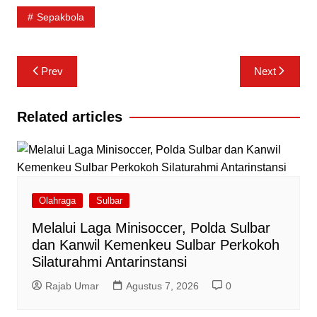
Sepakbola
Navigasi
Prev
Next
pos
Related articles
Olahraga
Sulbar
Melalui Laga Minisoccer, Polda Sulbar
dan Kanwil Kemenkeu Sulbar Perkokoh
Silaturahmi Antarinstansi
Rajab Umar
Agustus 7, 2026
0