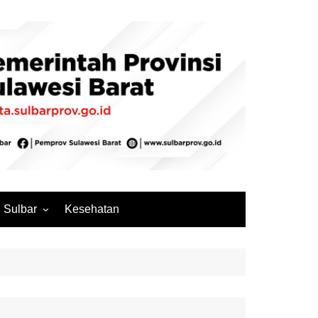
Sulbar
Kesehatan
Mamuju
Mamuju Tengah
Pasangkayu
Majene