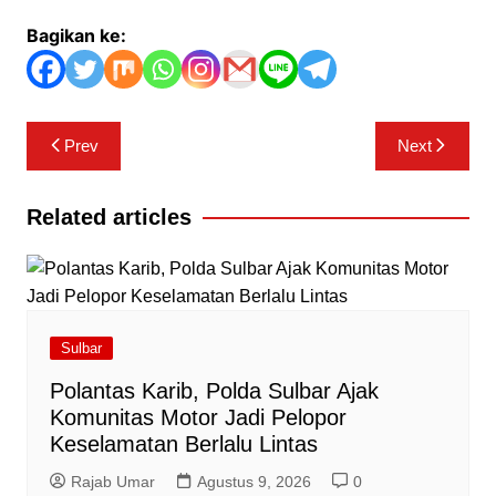
Bagikan ke:
Navigasi
Prev
Next
pos
Related articles
Sulbar
Polantas Karib, Polda Sulbar Ajak
Komunitas Motor Jadi Pelopor
Keselamatan Berlalu Lintas
Rajab Umar
Agustus 9, 2026
0