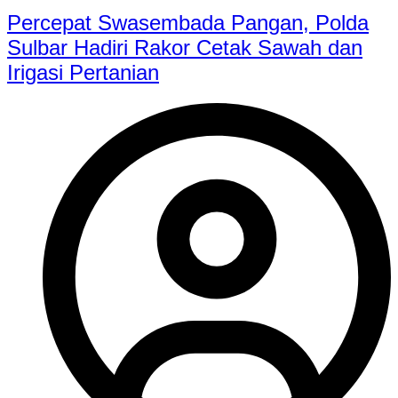
Percepat Swasembada Pangan, Polda
Sulbar Hadiri Rakor Cetak Sawah dan
Irigasi Pertanian