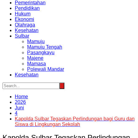
Pemerintahan
Pendidikan
Hukum
Ekonomi
Olahraga
Kesehatan
Sulbar
Mamuju
Mamuju Tengah
Pasangkayu
Majene
Mamasa
Polewali Mandar
Kesehatan
Home
2026
Juni
4
Kapolda Sulbar Tegaskan Perlindungan bagi Guru dan
Siswa di Lingkungan Sekolah
Kapolda Sulbar Tegaskan Perlindungan