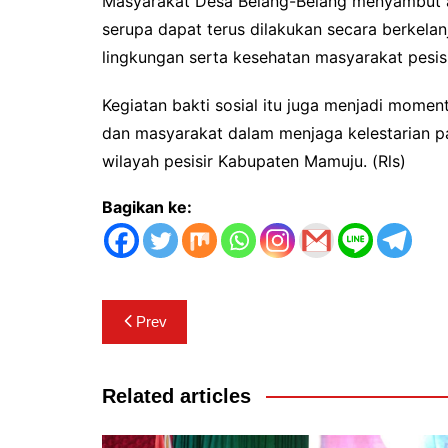
Masyarakat Desa Belang-Belang menyambut a
serupa dapat terus dilakukan secara berkel
lingkungan serta kesehatan masyarakat pesisi
Kegiatan bakti sosial itu juga menjadi momen
dan masyarakat dalam menjaga kelestarian pa
wilayah pesisir Kabupaten Mamuju. (Rls)
Bagikan ke:
Navigasi
Prev
pos
Related articles