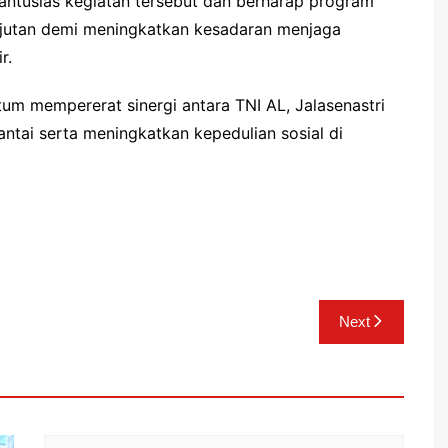
ntusias kegiatan tersebut dan berharap program
anjutan demi meningkatkan kesadaran menjaga
r.
tum mempererat sinergi antara TNI AL, Jalasenastri
ntai serta meningkatkan kepedulian sosial di
Next