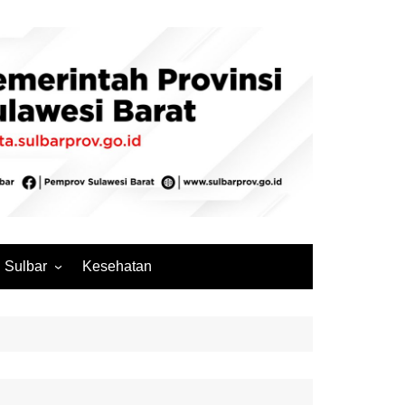
Sulbar
Kesehatan
Mamuju
Mamuju Tengah
Pasangkayu
Majene