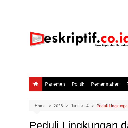
Skip
to
content
Parlemen
Politik
Pemerintahan
Home
2026
Juni
4
Peduli Lingkunga
Peduli Lingkungan 