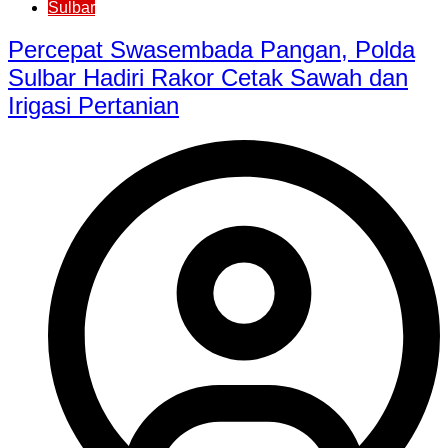
Sulbar
Percepat Swasembada Pangan, Polda
Sulbar Hadiri Rakor Cetak Sawah dan
Irigasi Pertanian