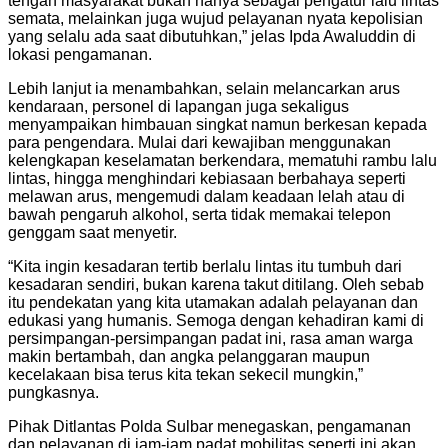
tengah masyarakat bukan hanya sebagai pengatur lalu lintas
semata, melainkan juga wujud pelayanan nyata kepolisian
yang selalu ada saat dibutuhkan,” jelas Ipda Awaluddin di
lokasi pengamanan.
Lebih lanjut ia menambahkan, selain melancarkan arus
kendaraan, personel di lapangan juga sekaligus
menyampaikan himbauan singkat namun berkesan kepada
para pengendara. Mulai dari kewajiban menggunakan
kelengkapan keselamatan berkendara, mematuhi rambu lalu
lintas, hingga menghindari kebiasaan berbahaya seperti
melawan arus, mengemudi dalam keadaan lelah atau di
bawah pengaruh alkohol, serta tidak memakai telepon
genggam saat menyetir.
“Kita ingin kesadaran tertib berlalu lintas itu tumbuh dari
kesadaran sendiri, bukan karena takut ditilang. Oleh sebab
itu pendekatan yang kita utamakan adalah pelayanan dan
edukasi yang humanis. Semoga dengan kehadiran kami di
persimpangan‑persimpangan padat ini, rasa aman warga
makin bertambah, dan angka pelanggaran maupun
kecelakaan bisa terus kita tekan sekecil mungkin,”
pungkasnya.
Pihak Ditlantas Polda Sulbar menegaskan, pengamanan
dan pelayanan di jam‑jam padat mobilitas seperti ini akan