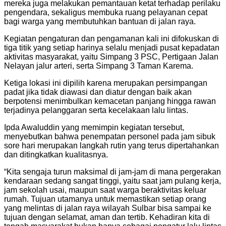
mereka juga melakukan pemantauan ketat terhadap perilaku
pengendara, sekaligus membuka ruang pelayanan cepat
bagi warga yang membutuhkan bantuan di jalan raya.
Kegiatan pengaturan dan pengamanan kali ini difokuskan di
tiga titik yang setiap harinya selalu menjadi pusat kepadatan
aktivitas masyarakat, yaitu Simpang 3 PSC, Pertigaan Jalan
Nelayan jalur arteri, serta Simpang 3 Taman Karema.
Ketiga lokasi ini dipilih karena merupakan persimpangan
padat jika tidak diawasi dan diatur dengan baik akan
berpotensi menimbulkan kemacetan panjang hingga rawan
terjadinya pelanggaran serta kecelakaan lalu lintas.
Ipda Awaluddin yang memimpin kegiatan tersebut,
menyebutkan bahwa penempatan personel pada jam sibuk
sore hari merupakan langkah rutin yang terus dipertahankan
dan ditingkatkan kualitasnya.
“Kita sengaja turun maksimal di jam‑jam di mana pergerakan
kendaraan sedang sangat tinggi, yaitu saat jam pulang kerja,
jam sekolah usai, maupun saat warga beraktivitas keluar
rumah. Tujuan utamanya untuk memastikan setiap orang
yang melintas di jalan raya wilayah Sulbar bisa sampai ke
tujuan dengan selamat, aman dan tertib. Kehadiran kita di