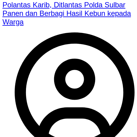
Polantas Karib, Ditlantas Polda Sulbar
Panen dan Berbagi Hasil Kebun kepada
Warga