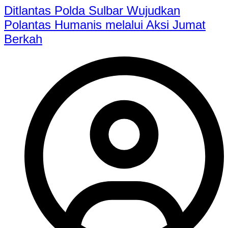
Ditlantas Polda Sulbar Wujudkan
Polantas Humanis melalui Aksi Jumat
Berkah