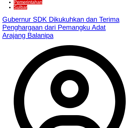
Pemerintahan
Sulbar
Gubernur SDK Dikukuhkan dan Terima
Penghargaan dari Pemangku Adat
Arajang Balanipa