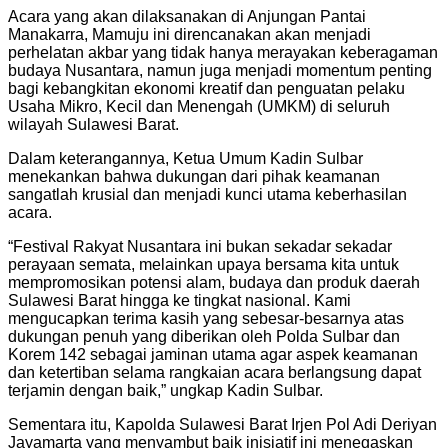
Acara yang akan dilaksanakan di Anjungan Pantai
Manakarra, Mamuju ini direncanakan akan menjadi
perhelatan akbar yang tidak hanya merayakan keberagaman
budaya Nusantara, namun juga menjadi momentum penting
bagi kebangkitan ekonomi kreatif dan penguatan pelaku
Usaha Mikro, Kecil dan Menengah (UMKM) di seluruh
wilayah Sulawesi Barat.
Dalam keterangannya, Ketua Umum Kadin Sulbar
menekankan bahwa dukungan dari pihak keamanan
sangatlah krusial dan menjadi kunci utama keberhasilan
acara.
“Festival Rakyat Nusantara ini bukan sekadar sekadar
perayaan semata, melainkan upaya bersama kita untuk
mempromosikan potensi alam, budaya dan produk daerah
Sulawesi Barat hingga ke tingkat nasional. Kami
mengucapkan terima kasih yang sebesar-besarnya atas
dukungan penuh yang diberikan oleh Polda Sulbar dan
Korem 142 sebagai jaminan utama agar aspek keamanan
dan ketertiban selama rangkaian acara berlangsung dapat
terjamin dengan baik,” ungkap Kadin Sulbar.
Sementara itu, Kapolda Sulawesi Barat Irjen Pol Adi Deriyan
Jayamarta yang menyambut baik inisiatif ini menegaskan