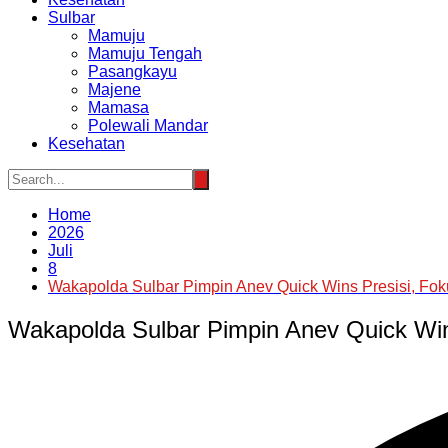
Sulbar
Mamuju
Mamuju Tengah
Pasangkayu
Majene
Mamasa
Polewali Mandar
Kesehatan
Home
2026
Juli
8
Wakapolda Sulbar Pimpin Anev Quick Wins Presisi, Fo
Wakapolda Sulbar Pimpin Anev Quick Win