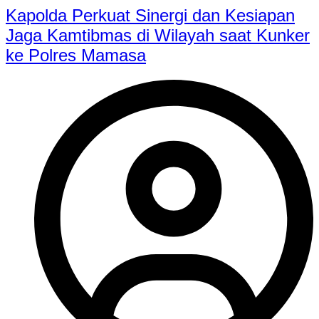
Kapolda Perkuat Sinergi dan Kesiapan
Jaga Kamtibmas di Wilayah saat Kunker
ke Polres Mamasa