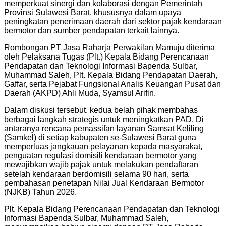
memperkuat sinergi dan kolaborasi dengan Pemerintah
Provinsi Sulawesi Barat, khususnya dalam upaya
peningkatan penerimaan daerah dari sektor pajak kendaraan
bermotor dan sumber pendapatan terkait lainnya.
Rombongan PT Jasa Raharja Perwakilan Mamuju diterima
oleh Pelaksana Tugas (Plt.) Kepala Bidang Perencanaan
Pendapatan dan Teknologi Informasi Bapenda Sulbar,
Muhammad Saleh, Plt. Kepala Bidang Pendapatan Daerah,
Gaffar, serta Pejabat Fungsional Analis Keuangan Pusat dan
Daerah (AKPD) Ahli Muda, Syamsul Arifin.
Dalam diskusi tersebut, kedua belah pihak membahas
berbagai langkah strategis untuk meningkatkan PAD. Di
antaranya rencana pemassifan layanan Samsat Keliling
(Samkel) di setiap kabupaten se-Sulawesi Barat guna
memperluas jangkauan pelayanan kepada masyarakat,
penguatan regulasi domisili kendaraan bermotor yang
mewajibkan wajib pajak untuk melakukan pendaftaran
setelah kendaraan berdomisili selama 90 hari, serta
pembahasan penetapan Nilai Jual Kendaraan Bermotor
(NJKB) Tahun 2026.
Plt. Kepala Bidang Perencanaan Pendapatan dan Teknologi
Informasi Bapenda Sulbar, Muhammad Saleh,