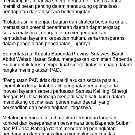
menyampaikan bahwa sinergi dengan PT Jasa Raharja
memiliki peran penting dalam mendukung optimalisasi
pendapatan daerah secara berkelanjutan.
“Kolaborasi ini menjadi bagian dari strategi bersama untuk
memastikan potensi penerimaan daerah dapat tergarap
secara maksimal, dengan tetap mengedepankan
kemudahan layanan, kepastian hukum, serta transparansi
dalam pengelolaan pendapatan,” ujarnya.
Sementara itu, Kepala Bapenda Provinsi Sulawesi Barat,
Abdul Wahab Hasan Sulur, menegaskan komitmen Bapenda
Sulbar untuk terus memperkuat sinergi lintas lembaga dalam
rangka meningkatkan PAD.
“Penguatan PAD tidak dapat dilakukan secara parsial.
Diperlukan kerja kolaboratif, penguatan regulasi, serta
inovasi layanan seperti perluasan Samsat Keliling. Sinergi
dengan PT Jasa Raharja menjadi salah satu kunci dalam
mendukung optimalisasi penerimaan daerah yang
berkeadilan dan berkelanjutan,” tegasnya.
Melalui pertemuan ini, diharapkan terbangun langkah
konkret dan kesepahaman bersama antara Bapenda Sulbar
dan PT Jasa Raharja dalam mendorong peningkatan
pendapatan daerah sekaligus meningkatkan kualitas