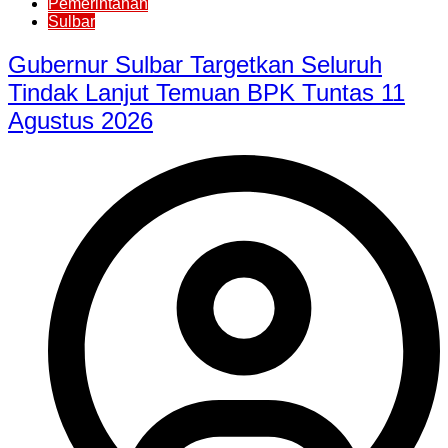
Pemerintahan
Sulbar
Gubernur Sulbar Targetkan Seluruh
Tindak Lanjut Temuan BPK Tuntas 11
Agustus 2026