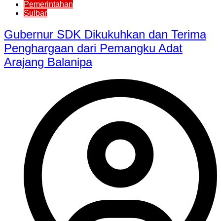
Pemerintahan
Sulbar
Gubernur SDK Dikukuhkan dan Terima
Penghargaan dari Pemangku Adat
Arajang Balanipa