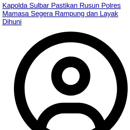
Kapolda Sulbar Pastikan Rusun Polres
Mamasa Segera Rampung dan Layak
Dihuni