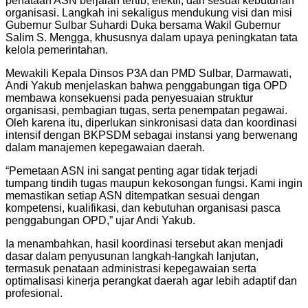
penataan ASN berjalan tertib, efektif, dan sesuai kebutuhan
organisasi. Langkah ini sekaligus mendukung visi dan misi
Gubernur Sulbar Suhardi Duka bersama Wakil Gubernur
Salim S. Mengga, khususnya dalam upaya peningkatan tata
kelola pemerintahan.
Mewakili Kepala Dinsos P3A dan PMD Sulbar, Darmawati,
Andi Yakub menjelaskan bahwa penggabungan tiga OPD
membawa konsekuensi pada penyesuaian struktur
organisasi, pembagian tugas, serta penempatan pegawai.
Oleh karena itu, diperlukan sinkronisasi data dan koordinasi
intensif dengan BKPSDM sebagai instansi yang berwenang
dalam manajemen kepegawaian daerah.
“Pemetaan ASN ini sangat penting agar tidak terjadi
tumpang tindih tugas maupun kekosongan fungsi. Kami ingin
memastikan setiap ASN ditempatkan sesuai dengan
kompetensi, kualifikasi, dan kebutuhan organisasi pasca
penggabungan OPD,” ujar Andi Yakub.
Ia menambahkan, hasil koordinasi tersebut akan menjadi
dasar dalam penyusunan langkah-langkah lanjutan,
termasuk penataan administrasi kepegawaian serta
optimalisasi kinerja perangkat daerah agar lebih adaptif dan
profesional.