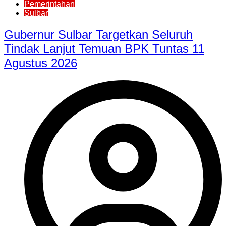
Pemerintahan
Sulbar
Gubernur Sulbar Targetkan Seluruh
Tindak Lanjut Temuan BPK Tuntas 11
Agustus 2026