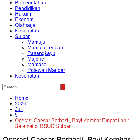
Pemerintahan
Pendidikan
Hukum
Ekonomi
Olahraga
Kesehatan
Sulbar
Mamuju
Mamuju Tengah
Pasangkayu
Majene
Mamasa
Polewali Mandar
Kesehatan
Home
2026
Juli
5
Operasi Caesar Berhasil, Bayi Kembar Empat Lahir
Selamat di RSUD Sulbar
Operasi Caesar Berhasil, Bayi Kembar