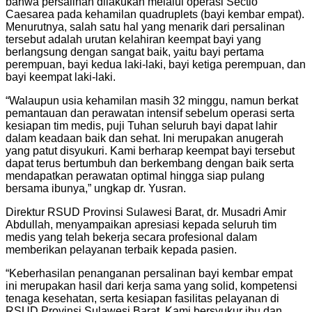
bahwa persalinan dilakukan melalui operasi Sectio
Caesarea pada kehamilan quadruplets (bayi kembar empat).
Menurutnya, salah satu hal yang menarik dari persalinan
tersebut adalah urutan kelahiran keempat bayi yang
berlangsung dengan sangat baik, yaitu bayi pertama
perempuan, bayi kedua laki-laki, bayi ketiga perempuan, dan
bayi keempat laki-laki.
“Walaupun usia kehamilan masih 32 minggu, namun berkat
pemantauan dan perawatan intensif sebelum operasi serta
kesiapan tim medis, puji Tuhan seluruh bayi dapat lahir
dalam keadaan baik dan sehat. Ini merupakan anugerah
yang patut disyukuri. Kami berharap keempat bayi tersebut
dapat terus bertumbuh dan berkembang dengan baik serta
mendapatkan perawatan optimal hingga siap pulang
bersama ibunya,” ungkap dr. Yusran.
Direktur RSUD Provinsi Sulawesi Barat, dr. Musadri Amir
Abdullah, menyampaikan apresiasi kepada seluruh tim
medis yang telah bekerja secara profesional dalam
memberikan pelayanan terbaik kepada pasien.
“Keberhasilan penanganan persalinan bayi kembar empat
ini merupakan hasil dari kerja sama yang solid, kompetensi
tenaga kesehatan, serta kesiapan fasilitas pelayanan di
RSUD Provinsi Sulawesi Barat. Kami bersyukur ibu dan