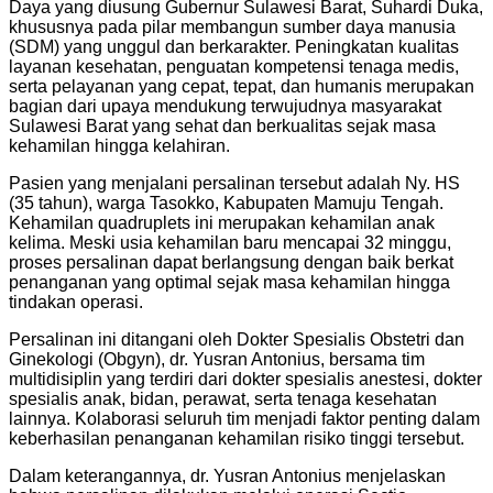
Daya yang diusung Gubernur Sulawesi Barat, Suhardi Duka,
khususnya pada pilar membangun sumber daya manusia
(SDM) yang unggul dan berkarakter. Peningkatan kualitas
layanan kesehatan, penguatan kompetensi tenaga medis,
serta pelayanan yang cepat, tepat, dan humanis merupakan
bagian dari upaya mendukung terwujudnya masyarakat
Sulawesi Barat yang sehat dan berkualitas sejak masa
kehamilan hingga kelahiran.
Pasien yang menjalani persalinan tersebut adalah Ny. HS
(35 tahun), warga Tasokko, Kabupaten Mamuju Tengah.
Kehamilan quadruplets ini merupakan kehamilan anak
kelima. Meski usia kehamilan baru mencapai 32 minggu,
proses persalinan dapat berlangsung dengan baik berkat
penanganan yang optimal sejak masa kehamilan hingga
tindakan operasi.
Persalinan ini ditangani oleh Dokter Spesialis Obstetri dan
Ginekologi (Obgyn), dr. Yusran Antonius, bersama tim
multidisiplin yang terdiri dari dokter spesialis anestesi, dokter
spesialis anak, bidan, perawat, serta tenaga kesehatan
lainnya. Kolaborasi seluruh tim menjadi faktor penting dalam
keberhasilan penanganan kehamilan risiko tinggi tersebut.
Dalam keterangannya, dr. Yusran Antonius menjelaskan