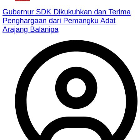
Gubernur SDK Dikukuhkan dan Terima
Penghargaan dari Pemangku Adat
Arajang Balanipa