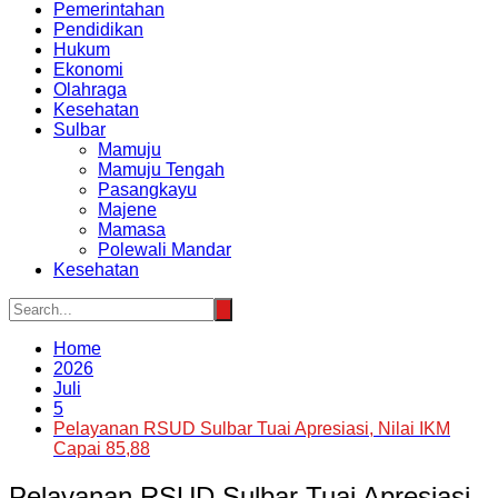
Pemerintahan
Pendidikan
Hukum
Ekonomi
Olahraga
Kesehatan
Sulbar
Mamuju
Mamuju Tengah
Pasangkayu
Majene
Mamasa
Polewali Mandar
Kesehatan
Home
2026
Juli
5
Pelayanan RSUD Sulbar Tuai Apresiasi, Nilai IKM
Capai 85,88
Pelayanan RSUD Sulbar Tuai Apresiasi,